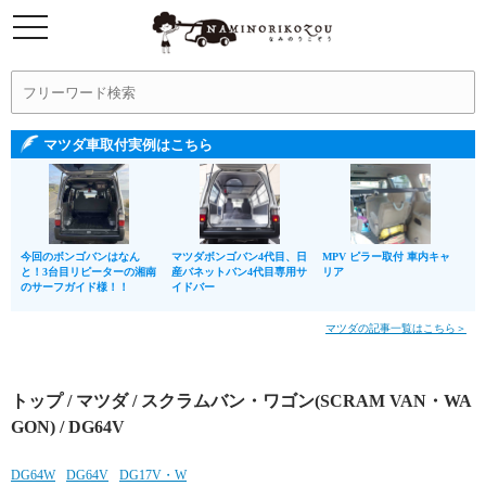
マツダ車取付実例はこちら
今回のボンゴバンはなん
マツダボンゴバン4代目、日
MPV ピラー取付 車内キャ
と！3台目リピーターの湘南
産バネットバン4代目専用サ
リア
のサーフガイド様！！
イドバー
マツダの記事一覧はこちら＞
トップ
/
マツダ
/
スクラムバン・ワゴン(SCRAM VAN・WA
GON)
/ DG64V
DG64W
DG64V
DG17V・W