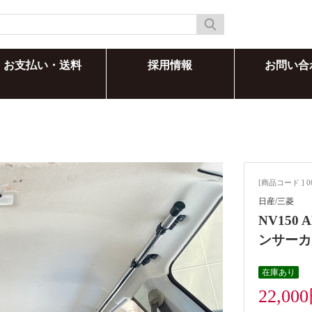
お支払い・送料
採用情報
お問い合
[商品コード ] 0
日産/三菱
NV150
ンサーカ
在庫あり
22,00