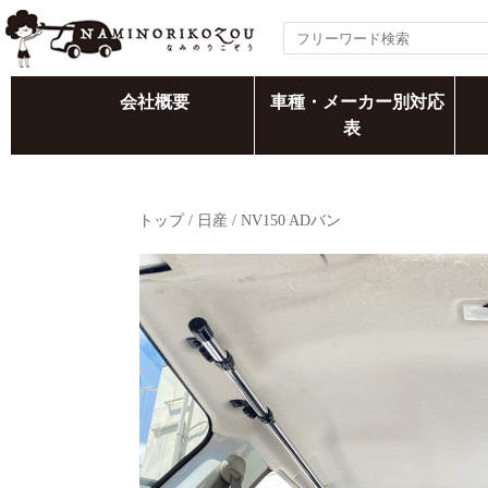
会社概要
車種・メーカー別対応
表
トップ
/
日産
/
NV150 ADバン