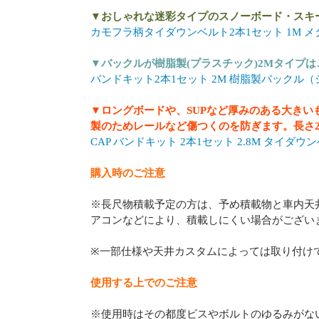
▼おしゃれな迷彩タイプのスノーボード・スキ
カモフラ柄タイダウンベルト2本1セット 1M 
▼バックルが樹脂製(プラスチック)2Mタイプは
バンドキット2本1セット 2M 樹脂製バックル
▼ロングボードや、SUPなど厚みのある大き
製のためレールなど傷つくのを防ぎます。長さ2
CAP バンドキット 2本1セット 2.8M タイダウ
購入時のご注意
※長尺物積載予定の方は、予め積載物と車内天
アコンなどにより、積載しにくい場合がござい
※一部仕様や天井カスタムによっては取り付け
使用する上でのご注意
※使用時はその都度ビスやボルトのゆるみがな