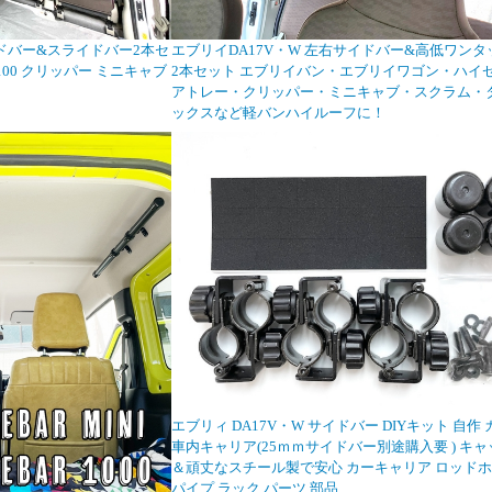
サイドバー&スライドバー2本セ
エブリイDA17V・W 左右サイドバー&高低ワンタ
100 クリッパー ミニキャブ
2本セット エブリイバン・エブリイワゴン・ハイ
アトレー・クリッパー・ミニキャブ・スクラム・
ックスなど軽バンハイルーフに！
エブリィ DA17V・W サイドバー DIYキット 自作
車内キャリア(25ｍｍサイドバー別途購入要 ) キ
＆頑丈なスチール製で安心 カーキャリア ロッド
パイプ ラック パーツ 部品