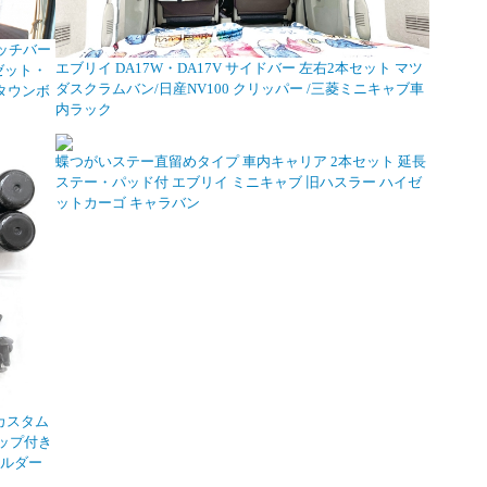
ッチバー
エブリイ DA17W・DA17V サイドバー 左右2本セット マツ
ゼット・
ダスクラムバン/日産NV100 クリッパー /三菱ミニキャブ車
タウンボ
内ラック
蝶つがいステー直留めタイプ 車内キャリア 2本セット 延長
ステー・パッド付 エブリイ ミニキャブ 旧ハスラー ハイゼ
ットカーゴ キャラバン
 カスタム
ャップ付き
ホルダー