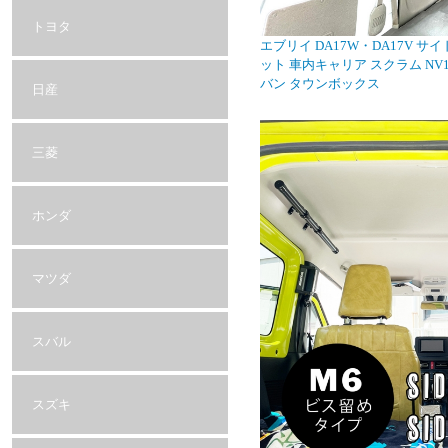
トヨタ
エブリイ DA17W・DA17V 
ット 車内キャリア スクラム NV
バン タウンボックス
日産
三菱
ホンダ
マツダ
スバル
スズキ