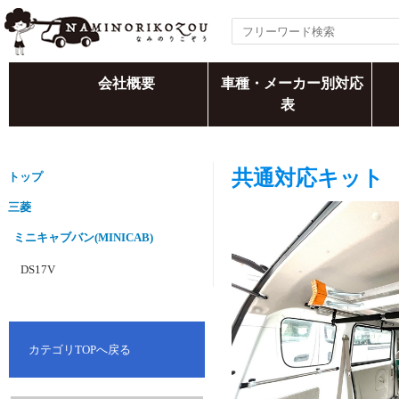
会社概要
車種・メーカー別対応
表
共通対応キット
トップ
三菱
ミニキャブバン(MINICAB)
DS17V
カテゴリTOPへ戻る