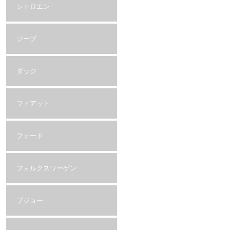
シトロエン
ジープ
ダッジ
フィアット
フォード
フォルクスワーゲン
プジョー