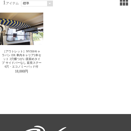
1
アイテム
［アウトレット］NV350キャ
ラバン DX 車内キャリア2本セ
ット 2穴蝶つがい直留めタイ
プ サイドバーなし 延長ステー
6穴・エコノミーパッド付
18,000円