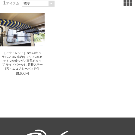
1
アイテム
［アウトレット］NV350キャ
ラバン DX 車内キャリア2本セ
ット 2穴蝶つがい直留めタイ
プ サイドバーなし 延長ステー
6穴・エコノミーパッド付
18,000円