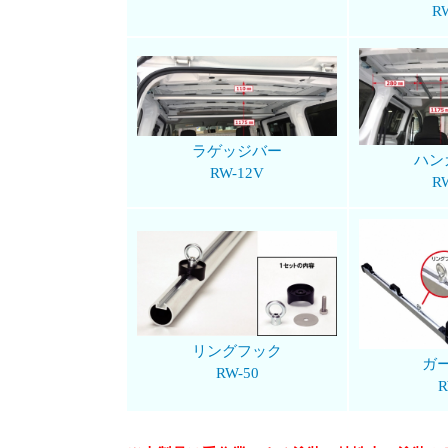
R
ラゲッジバー
ハン
RW-12V
R
リングフック
ガ
RW-50
R