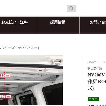
お支払い・送料
採用情報
お問い合
Wシリーズ
/
NV200バネット
[商品コード ] 4
横山製作所
NV200
作所 R
ズ)
販売中