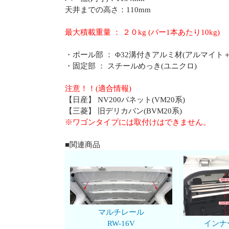
天井までの高さ：110mm
最大積載重量 ： ２０kg (バー1本あたり10kg)
・ポール部 ： Φ32溝付きアルミ材(アルマイト
・固定部 ： スチールめっき(ユニクロ)
注意！！(適合情報)
【日産】 NV200バネット(VM20系)
【三菱】 旧デリカバン(BVM20系)
※ワゴンタイプには取付けはできません。
■関連商品
マルチレール
インナ
RW-16V