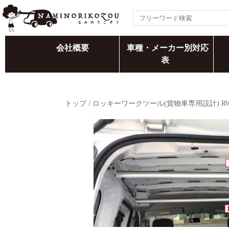
会社概要
車種・メーカー別対応
表
トップ
/
ロッキーワークツール(貨物車専用設計) R