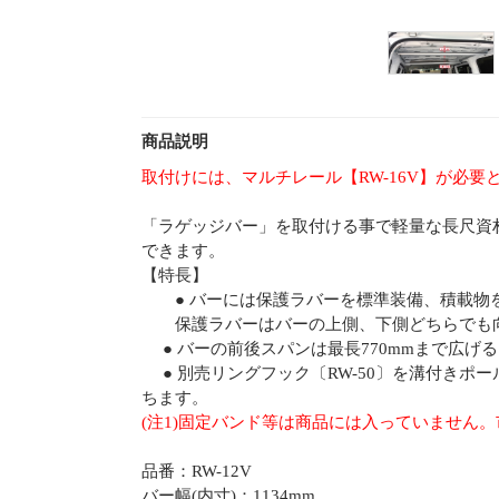
商品説明
取付けには、マルチレール【RW-16V】が必要
「ラゲッジバー」を取付ける事で軽量な長尺資
できます。
【特長】
● バーには保護ラバーを標準装備、積載物
保護ラバーはバーの上側、下側どちらでも向
● バーの前後スパンは最長770mmまで広げ
● 別売リングフック〔RW-50〕を溝付きポ
ちます。
(注1)固定バンド等は商品には入っていません
品番：RW-12V
バー幅(内寸)：1134mm