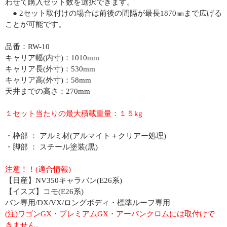
わせて購入セット数を選択できます。
● 2セット取付けの場合は前後の間隔が最長1870㎜まで広げる
ことが可能です。
品番：RW-10
キャリア幅(内寸)：1010mm
キャリア長(外寸)：530mm
キャリア高(外寸)：58mm
天井までの高さ：270mm
１セット当たりの最大積載重量：１５kg
・枠部 ： アルミ材(アルマイト＋クリアー処理)
・脚部 ： スチール塗装(黒)
注意！！(適合情報)
【日産】NV350キャラバン(E26系)
【イスズ】コモ(E26系)
バン専用/DX/VX/ロングボディ・標準ルーフ専用
(注)ワゴンGX・プレミアムGX・アーバンクロムには取付けで
きません。