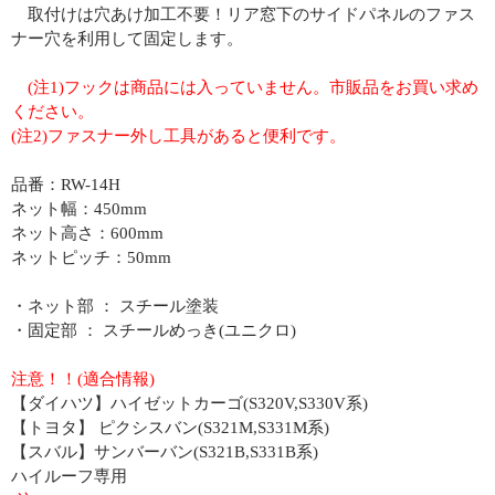
取付けは穴あけ加工不要！リア窓下のサイドパネルのファス
ナー穴を利用して固定します。
(注1)フックは商品には入っていません。市販品をお買い求め
ください。
(注2)ファスナー外し工具があると便利です。
品番：RW-14H
ネット幅：450mm
ネット高さ：600mm
ネットピッチ：50mm
・ネット部 ： スチール塗装
・固定部 ： スチールめっき(ユニクロ)
注意！！(適合情報)
【ダイハツ】ハイゼットカーゴ(S320V,S330V系)
【トヨタ】 ピクシスバン(S321M,S331M系)
【スバル】サンバーバン(S321B,S331B系)
ハイルーフ専用