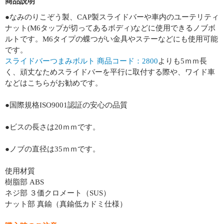
商品説明
●なみのりこぞう製、CAP製スライドバーや車内のユーテリティ
ナット(M6タップが切ってあるボディ)などに使用できるノブボ
ルトです。M6タイプの蝶つがい金具やステーなどにも使用可能
です。
スライドバーつまみボルト 商品コード：2800
よりも5ｍｍ長
く、頑丈なためスライドバーを平行に取付する際や、ワイド車
などはこちらがお勧めです。
●国際規格ISO9001認証の安心の品質
●ビスの長さは20ｍｍです。
●ノブの直径は35ｍｍです。
使用材質
樹脂部 ABS
ネジ部 ３価クロメート（SUS）
ナット部 真鍮（真鍮低カドミ仕様）