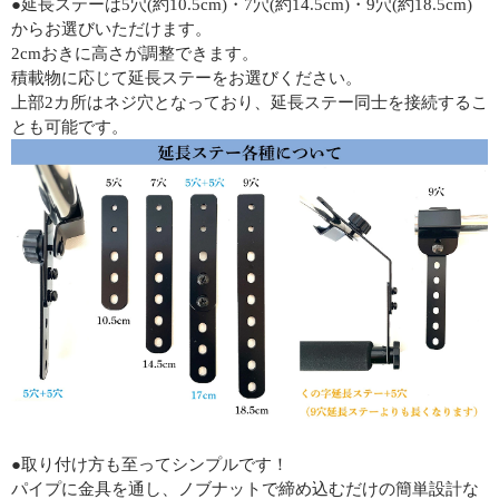
●延長ステーは5穴(約10.5cm)・7穴(約14.5cm)・9穴(約18.5cm)
からお選びいただけます。
2cmおきに高さが調整できます。
積載物に応じて延長ステーをお選びください。
上部2カ所はネジ穴となっており、延長ステー同士を接続するこ
とも可能です。
●取り付け方も至ってシンプルです！
パイプに金具を通し、ノブナットで締め込むだけの簡単設計な