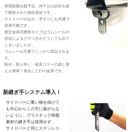
実用新案出願予定。何十もの試作を経
て開発された独自形状です。
サイドバーのほか、手すりにも共通で
使用可能です。
固定金具式標準タイプはゴムシールの
劣化によるグラつきがどうしても出て
しまいましたが、
ゴムシール不要でしっかり固定されま
す。
取付・取り外し・延長ステーの差し替
えも簡単！進化したEVO金具です。
新継ぎ手システム導入！
サイドバーに重い物を掛けて
も中心からくの字に曲がらな
いように、プラスチック樹脂
素材の継ぎ手は採用せず、
サイドバーと同じステンレス