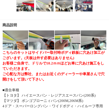
商品説明
こちらのキットはサイドバー取付時ボディ鉄板に穴あけ加工が
ございます。(天板は外す必要はありません)
お客様ご自身で、ドリルで10.2ｍｍほどお車に穴あけ施工をし
ていただきます。
ご心配な方は弊社、またはお近くのディーラーや車屋さんで穴
開けをして頂いて下さい。
■適合車種
【トヨタ】 ハイエースバン・レジアスエースバン(200系)
【マツダ】 ボンゴブローニィバン(200M,206M系)
4ドア・スーパーロングバン・ワイドボディ・ハイルーフ専用