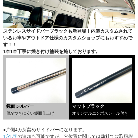
ステンレスサイドバーブラックも新登場！内装カスタムされて
いるお車やアウトドア仕様のカスタムショップにもおすすめで
す！！
1本1本丁寧に焼き付け塗装を施しております。
鏡面シルバー
マットブラック
傷がつきにくい鏡面仕上げ
オリジナルエンボスシール付き
●片側4カ所留めサイドバーになります。
1穴L字
の追加も可能ですが、穴位置に関しては弊社では取扱説