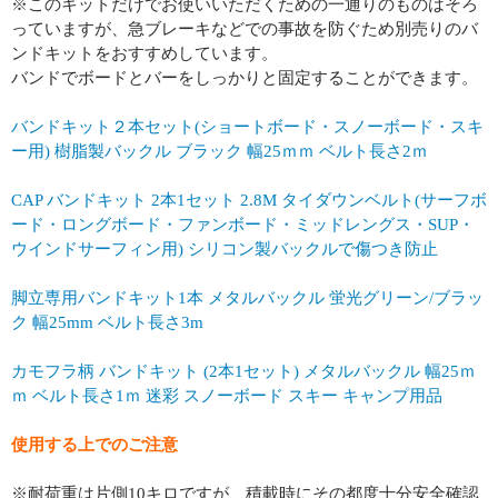
※このキットだけでお使いいただくための一通りのものはそろ
っていますが、急ブレーキなどでの事故を防ぐため別売りのバ
ンドキットをおすすめしています。
バンドでボードとバーをしっかりと固定することができます。
バンドキット２本セット(ショートボード・スノーボード・スキ
ー用) 樹脂製バックル ブラック 幅25ｍｍ ベルト長さ2ｍ
CAP バンドキット 2本1セット 2.8M タイダウンベルト(サーフボ
ード・ロングボード・ファンボード・ミッドレングス・SUP・
ウインドサーフィン用) シリコン製バックルで傷つき防止
脚立専用バンドキット1本 メタルバックル 蛍光グリーン/ブラッ
ク 幅25mm ベルト長さ3m
カモフラ柄 バンドキット (2本1セット) メタルバックル 幅25ｍ
ｍ ベルト長さ1ｍ 迷彩 スノーボード スキー キャンプ用品
使用する上でのご注意
※耐荷重は片側10キロですが、積載時にその都度十分安全確認