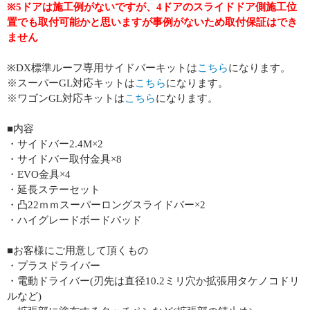
※5ドアは施工例がないですが、4ドアのスライドドア側施工位
置でも取付可能かと思いますが事例がないため取付保証はでき
ません
※DX標準ルーフ専用サイドバーキットは
こちら
になります。
※スーパーGL対応キットは
こちら
になります。
※ワゴンGL対応キットは
こちら
になります。
■内容
・サイドバー2.4M×2
・サイドバー取付金具×8
・EVO金具×4
・延長ステーセット
・凸22ｍｍスーパーロングスライドバー×2
・ハイグレードボードパッド
■お客様にご用意して頂くもの
・プラスドライバー
・電動ドライバー(刃先は直径10.2ミリ穴か拡張用タケノコドリ
ルなど)