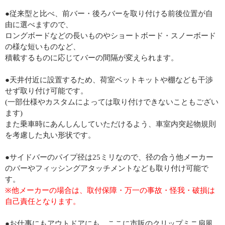
●従来型と比べ、前バー・後ろバーを取り付ける前後位置が自
由に選べますので、
ロングボードなどの長いものやショートボード・スノーボード
の様な短いものなど、
積載するものに応じてバーの間隔が変えられます。
●天井付近に設置するため、荷室ベットキットや棚なども干渉
せず取り付け可能です。
(一部仕様やカスタムによっては取り付けできないこともござい
ます)
また乗車時にあんしんしていただけるよう、車室内突起物規則
を考慮した丸い形状です。
●サイドバーのパイプ径は25ミリなので、径の合う他メーカー
のバーやフィッシングアタッチメントなども取り付け可能で
す。
※他メーカーの場合は、取付保障・万一の事故・怪我・破損は
自己責任となります。
●お仕事にもアウトドアにも、ここに市販のクリップミニ扇風