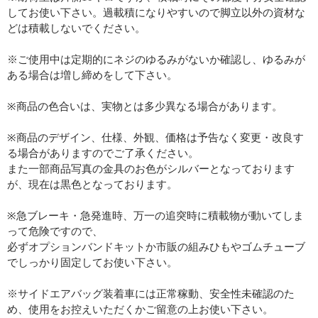
してお使い下さい。過載積になりやすいので脚立以外の資材な
どは積載しないでください。
※ご使用中は定期的にネジのゆるみがないか確認し、ゆるみが
ある場合は増し締めをして下さい。
※商品の色合いは、実物とは多少異なる場合があります。
※商品のデザイン、仕様、外観、価格は予告なく変更・改良す
る場合がありますのでご了承ください。
また一部商品写真の金具のお色がシルバーとなっております
が、現在は黒色となっております。
※急ブレーキ・急発進時、万一の追突時に積載物が動いてしま
って危険ですので、
必ずオプションバンドキットか市販の組みひもやゴムチューブ
でしっかり固定してお使い下さい。
※サイドエアバッグ装着車には正常稼動、安全性未確認のた
め、使用をお控えいただくかご留意の上お使い下さい。