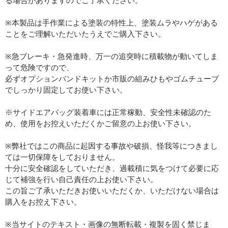
る場合がありますのでご了承ください。
※本製品は手作業による塗装の特性上、塗装ムラやハゲがある
ことをご理解いただいたうえでご購入下さい。
※急ブレーキ・急発進時、万一の追突時に積載物が動いてしま
って危険ですので、
必ずオプションバンドキットか市販の組みひもやゴムチューブ
でしっかり固定してお使い下さい。
※サイドエアバッグ装着車には正常稼動、安全性未確認のた
め、使用をお控えいただくかご留意の上お使い下さい。
※弊社ではこの商品に起因する事故や破損、怪我等につきまし
ては一切保障をしておりません。
十分に安全確認をしていただき、過載積に気をつけて必要に応
じて補強を行い自己責任の上お使い下さい。
この旨ご了承いただきお使いいただくか、いただけない場合は
購入をお控え下さい。
※当サイトのテキスト・画像の無断転載・複製を固く禁じま