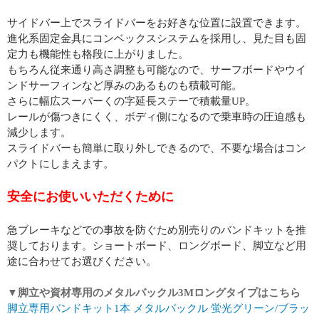
サイドバー上でスライドバーをお好きな位置に設置できます。
進化系固定金具にコンベックスシステムを採用し、見た目も固
定力も機能性も格段に上がりました。
もちろん従来通り高さ調整も可能なので、サーフボードやウイ
ンドサーフィンなど厚みのあるものも積載可能。
さらに幅広スーパーくの字延長ステーで積載量UP。
レールが傷つきにくく、ボディ側になるので乗車時の圧迫感も
減少します。
スライドバーも簡単に取り外しできるので、不要な場合はコン
パクトにしまえます。
安全にお使いいただくために
急ブレーキなどでの事故を防ぐため別売りのバンドキットを推
奨しております。ショートボード、ロングボード、脚立など用
途に合わせてお選びください。
▼脚立や資材専用のメタルバックル3Mロングタイプはこちら
脚立専用バンドキット1本 メタルバックル 蛍光グリーン/ブラッ