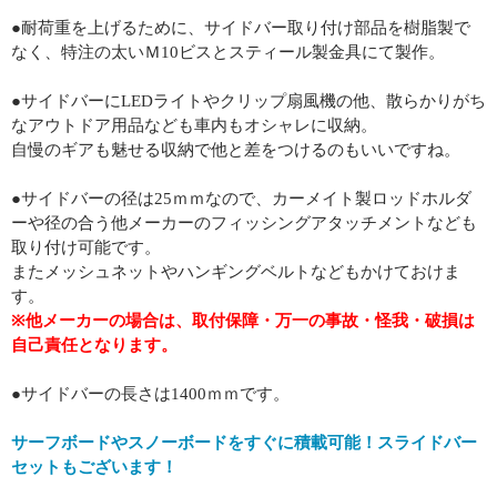
●耐荷重を上げるために、サイドバー取り付け部品を樹脂製で
なく、特注の太いＭ10ビスとスティール製金具にて製作。
●サイドバーにLEDライトやクリップ扇風機の他、散らかりがち
なアウトドア用品なども車内もオシャレに収納。
自慢のギアも魅せる収納で他と差をつけるのもいいですね。
●サイドバーの径は25ｍｍなので、カーメイト製ロッドホルダ
ーや径の合う他メーカーのフィッシングアタッチメントなども
取り付け可能です。
またメッシュネットやハンギングベルトなどもかけておけま
す。
※他メーカーの場合は、取付保障・万一の事故・怪我・破損は
自己責任となります。
●サイドバーの長さは1400ｍｍです。
サーフボードやスノーボードをすぐに積載可能！スライドバー
セットもございます！