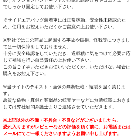
必ずオプションバンドキットか市販の組みひもやゴムチューブ
でしっかり固定してお使い下さい。
※サイドエアバッグ装着車には正常稼動、安全性未確認のた
め、使用をお控えいただくかご留意の上お使い下さい。
※弊社ではこの商品に起因する事故や破損、怪我等につきまし
ては一切保障をしておりません。
十分に安全確認をしていただき、過載積に気をつけて必要に応
じて補強を行い自己責任の上お使い下さい。
この旨ご了承いただきお使いいただくか、いただけない場合は
購入をお控え下さい。
※当サイトのテキスト・画像の無断転載・複製を固く禁じま
す。
悪質な偽物・真似た類似品の転売ヤーなどに無断転載におきま
しては弊社顧問弁護士よりご連絡させていただきます。
※上記以外の不備・不具合・不良などがございましたら、
恐れ入りますがレビューなどの評価を頂く前に、お電話または
メールにてご一報くださいますようお願い申し上げます。