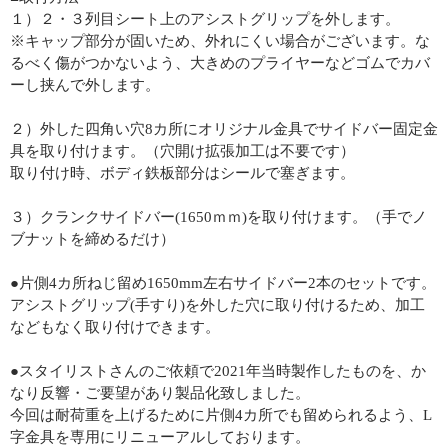
１）２・３列目シート上のアシストグリップを外します。
※キャップ部分が固いため、外れにくい場合がございます。な
るべく傷がつかないよう、大きめのプライヤーなどゴムでカバ
ーし挟んで外します。
２）外した四角い穴8カ所にオリジナル金具でサイドバー固定金
具を取り付けます。（穴開け拡張加工は不要です）
取り付け時、ボディ鉄板部分はシールで塞ぎます。
３）クランクサイドバー(1650ｍｍ)を取り付けます。（手でノ
ブナットを締めるだけ）
●片側4カ所ねじ留め1650mm左右サイドバー2本のセットです。
アシストグリップ(手すり)を外した穴に取り付けるため、加工
などもなく取り付けできます。
●スタイリストさんのご依頼で2021年当時製作したものを、か
なり反響・ご要望があり製品化致しました。
今回は耐荷重を上げるために片側4カ所でも留められるよう、L
字金具を専用にリニューアルしております。