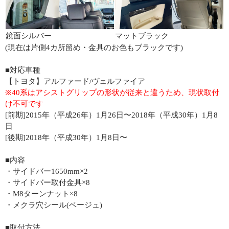
鏡面シルバー
マットブラック
(現在は片側4カ所留め・金具のお色もブラックです)
■対応車種
【トヨタ】アルファード/ヴェルファイア
※40系はアシストグリップの形状が従来と違うため、現状取付
け不可です
[前期]2015年（平成26年）1月26日〜2018年（平成30年）1月8
日
[後期]2018年（平成30年）1月8日〜
■内容
・サイドバー1650mm×2
・サイドバー取付金具×8
・M8ターンナット×8
・メクラ穴シール(ベージュ)
■取付方法