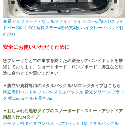
30系アルファード・ヴェルファイア サイドバー&凸EVOスライ
ドバー2本 くの字延長ステー4枚+5穴4枚 ハイグレードパッド付
(0224)
安全にお使いいただくために
急ブレーキなどでの事故を防ぐため別売りのバンドキットを推
奨しております。ショートボード、ロングボード、脚立など用
途に合わせてお選びください。
▼脚立や資材専用のメタルバックル3Mロングタイプはこちら
脚立専用バンドキット1本 メタルバックル 蛍光グリーン/ブラッ
ク 幅25mm ベルト長さ3m
▼おしゃれな迷彩タイプのスノーボード・スキー・アウトドア
用品向け1Mタイプ
カモフラ柄タイダウンベルト2本1セット 1M メタルバックル