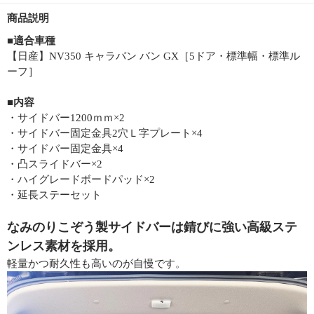
商品説明
■適合車種
【日産】NV350 キャラバン バン GX［5ドア・標準幅・標準ル
ーフ］
■内容
・サイドバー1200ｍｍ×2
・サイドバー固定金具2穴Ｌ字プレート×4
・サイドバー固定金具×4
・凸スライドバー×2
・ハイグレードボードパッド×2
・延長ステーセット
なみのりこぞう製サイドバーは錆びに強い高級ステ
ンレス素材を採用。
軽量かつ耐久性も高いのが自慢です。