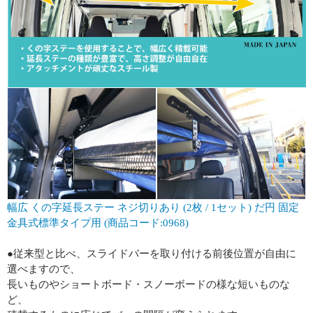
幅広 くの字延長ステー ネジ切りあり (2枚 / 1セット) だ円 固定
金具式標準タイプ用 (商品コード:0968)
●従来型と比べ、スライドバーを取り付ける前後位置が自由に
選べますので、
長いものやショートボード・スノーボードの様な短いものな
ど、