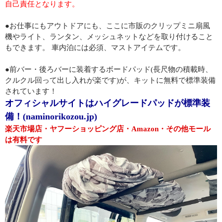
自己責任となります。
●お仕事にもアウトドアにも、ここに市販のクリップミニ扇風
機やライト、ランタン、メッシュネットなどを取り付けること
もできます。 車内泊には必須、マストアイテムです。
●前バー・後ろバーに装着するボードパッド(長尺物の積載時、
クルクル回って出し入れが楽です)が、キットに無料で標準装備
されています！
オフィシャルサイトはハイグレードパッドが標準装
備！(naminorikozou.jp)
楽天市場店・ヤフーショッピング店・Amazon・その他モール
は有料です