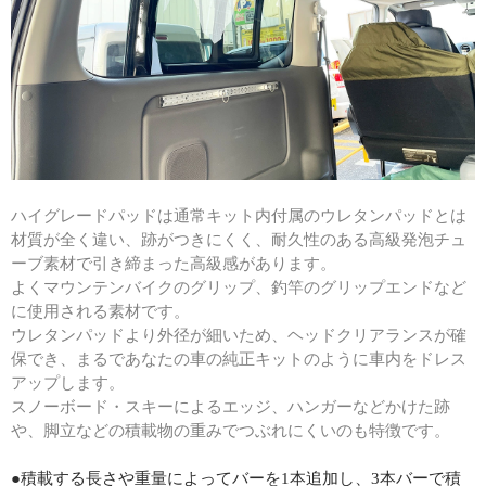
ハイグレードパッドは通常キット内付属のウレタンパッドとは
材質が全く違い、跡がつきにくく、耐久性のある高級発泡チュ
ーブ素材で引き締まった高級感があります。
よくマウンテンバイクのグリップ、釣竿のグリップエンドなど
に使用される素材です。
ウレタンパッドより外径が細いため、ヘッドクリアランスが確
保でき、まるであなたの車の純正キットのように車内をドレス
アップします。
スノーボード・スキーによるエッジ、ハンガーなどかけた跡
や、脚立などの積載物の重みでつぶれにくいのも特徴です。
●積載する長さや重量によってバーを1本追加し、3本バーで積