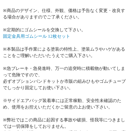
※商品のデザイン、仕様、外観、価格は予告なく変更・改良す
る場合がありますのでご了承ください。
※定期的にゴムシールを交換して下さい。
固定金具用ゴムシール 12枚セット
※本製品は手作業による塗装の特性上、塗装ムラやハゲがある
ことをご理解いただいたうえでご購入下さい。
※急ブレーキ・急発進時、万一の追突時に積載物が動いてしま
って危険ですので、
必ずオプションバンドキットか市販の組みひもやゴムチューブ
でしっかり固定してお使い下さい。
※サイドエアバッグ装着車には正常稼動、安全性未確認のた
め、使用をお控えいただくかご留意の上お使い下さい。
※弊社ではこの商品に起因する事故や破損、怪我等につきまし
ては一切保障をしておりません。