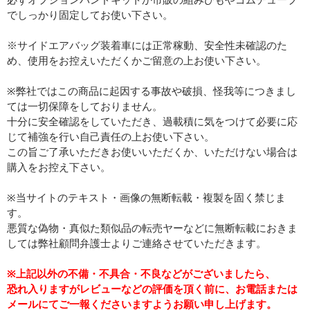
必ずオプションバンドキットか市販の組みひもやゴムチューブ
でしっかり固定してお使い下さい。
※サイドエアバッグ装着車には正常稼動、安全性未確認のた
め、使用をお控えいただくかご留意の上お使い下さい。
※弊社ではこの商品に起因する事故や破損、怪我等につきまし
ては一切保障をしておりません。
十分に安全確認をしていただき、過載積に気をつけて必要に応
じて補強を行い自己責任の上お使い下さい。
この旨ご了承いただきお使いいただくか、いただけない場合は
購入をお控え下さい。
※当サイトのテキスト・画像の無断転載・複製を固く禁じま
す。
悪質な偽物・真似た類似品の転売ヤーなどに無断転載におきま
しては弊社顧問弁護士よりご連絡させていただきます。
※上記以外の不備・不具合・不良などがございましたら、
恐れ入りますがレビューなどの評価を頂く前に、お電話または
メールにてご一報くださいますようお願い申し上げます。