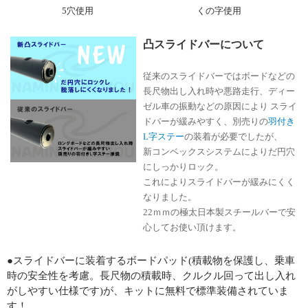
5穴使用
くの字使用
凸スライドバーについて
従来のスライドバーではボードなどの
長尺物出し入れ時や悪路走行、ディー
ゼル車の振動などの原因により スライ
ドバーが緩みやすく、別売りの
羽付き
L字ステー
の装着が必要でしたが、
新コンベックスシステムによりだ円穴
にしっかりロック。
これによりスライドバーが緩みにくく
なりました。
22ｍｍの極太日本製スチールバーで安
心してお使い頂けます。
●スライドバーに装着するボードパッド(積載物を保護し、乗車
時の安全性を考慮。長尺物の積載時、クルクル回って出し入れ
がしやすい仕様です)が、キットに無料で標準装備されていま
す！