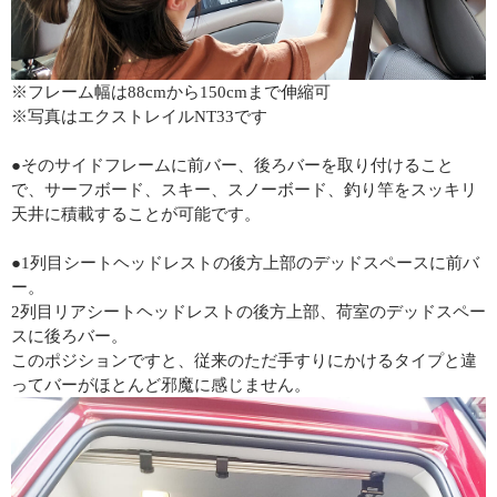
※フレーム幅は88cmから150cmまで伸縮可
※写真はエクストレイルNT33です
●そのサイドフレームに前バー、後ろバーを取り付けること
で、サーフボード、スキー、スノーボード、釣り竿をスッキリ
天井に積載することが可能です。
●1列目シートヘッドレストの後方上部のデッドスペースに前バ
ー。
2列目リアシートヘッドレストの後方上部、荷室のデッドスペー
スに後ろバー。
このポジションですと、従来のただ手すりにかけるタイプと違
ってバーがほとんど邪魔に感じません。