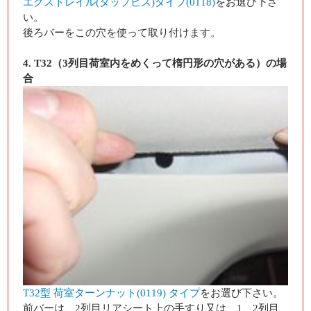
エクストレイル(タップビス)タイプ(0118)
をお選び下さ
い。
後ろバーをこの穴を使って取り付けます。
4. T32（3列目荷室内をめくって楕円形の穴がある）の場
合
T32型 荷室ターンナット(0119) タイプ
をお選び下さい。
前バーは、2列目リアシート上の手すり又は、1、2列目