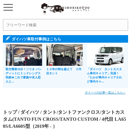
ダイハツ車取付事例はこちら
取付簡単30分！ソリオ バン
１０年の時を超えて ２代
「ダイハツ タントカスタ
ディットにミッドレングス
目タント
ム車内キャリア」完成！
収納★これで家族や友人恋
「たかが車内キャリアされ
人と...
ど車内キャ...
ダイハツの記事一覧はこちら＞
トップ
/
ダイハツ
/
タント/タントファンクロス/タントカス
タム(TANTO FUN CROSS/TANTO CUSTOM
/ 4代目 LA65
0S/LA660S型（2019年 - ）