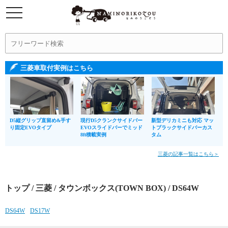
三菱車取付実例はこちら
D5縦グリップ直留め&手す
現行D5クランクサイドバー
新型デリカミニも対応 マッ
り固定EVOタイプ
EVOスライドバーでミッド
トブラックサイドバーカス
8ft積載実例
タム
三菱の記事一覧はこちら＞
トップ
/
三菱
/
タウンボックス(TOWN BOX)
/ DS64W
DS64W
DS17W