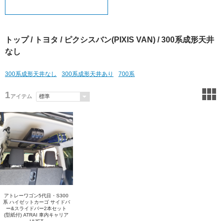
トップ
/
トヨタ
/
ピクシスバン(PIXIS VAN)
/ 300系成形天井
なし
300系成形天井なし
300系成形天井あり
700系
1
アイテム
アトレーワゴン5代目・S300
系 ハイゼットカーゴ サイドバ
ー&スライドバー2本セット
(型紙付) ATRAI 車内キャリア