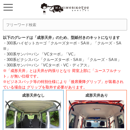
以下のグレードは「成形天井」のため、型紙付きのキットになります
・300系ハイゼットカーゴ「クルーズターボ・SAⅢ」「クルーズ・SA
Ⅲ」
・300系サンバーバン 「VCターボ」「VC」
・300系ピクシスバン「クルーズターボ・SAⅢ」「クルーズ・SAⅢ」
・300系サンバーバン「VCターボ・VC・ディアス」
※「成形天井」とは天井が内張りとなり 荷室上部に「ユースフルナッ
ト」が無い仕様です。
※ビジネスパック等の特別仕様により「後席乗降グリップ」が装着され
ている場合は グリップを取外す必要があります。
成形天井なし
成形天井あり