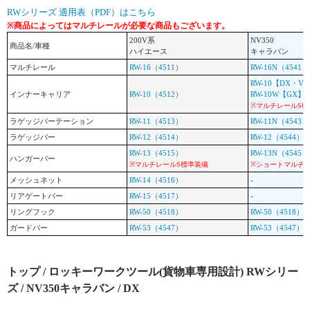
RWシリーズ 適用表（PDF）はこちら
※商品によってはマルチレールが必要な商品もございます。
200V系
NV350
商品名/車種
ハイエース
キャラバン
マルチレール
RW-16（4511）
RW-16N（4541）
RW-10【DX・V
インナーキャリア
RW-10（4512）
RW-10W【GX】（
※マルチレールS標
ラゲッジパーテーション
RW-11（4513）
RW-11N（4543）
ラゲッジバー
RW-12（4514）
RW-12（4544）
RW-13（4515）
RW-13N（4545）
ハンガーバー
※マルチレールS標準装備
※ショートマルチ
メッシュネット
RW-14（4516）
-
リアゲートバー
RW-15（4517）
-
リングフック
RW-50（4518）
RW-50（4518）
ガードバー
RW-53（4547）
RW-53（4547）
トップ
/
ロッキーワークツール(貨物車専用設計) RWシリー
ズ
/
NV350キャラバン
/ DX