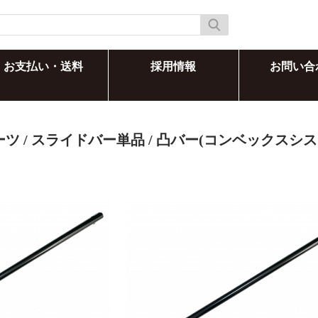
お支払い・送料
採用情報
お問い合
ーツ
/
スライドバー単品
/ 凸バー(コンベックスシス