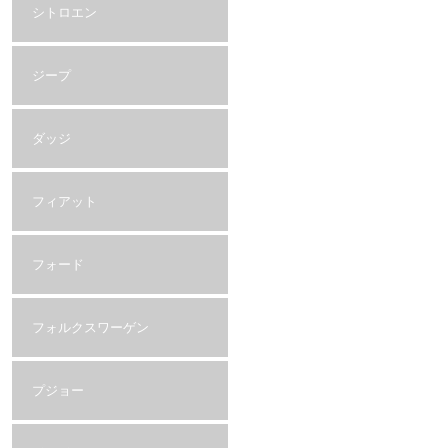
シトロエン
ジープ
ダッジ
フィアット
フォード
フォルクスワーゲン
プジョー