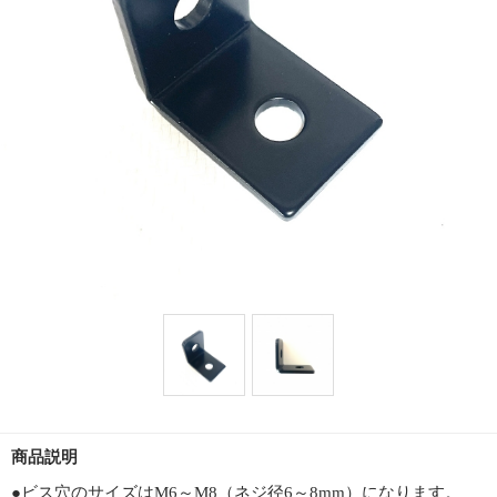
商品説明
●ビス穴のサイズはM6～M8（ネジ径6～8mm）になります。