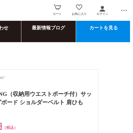
カート
お気に入り
ログイン
わせ
最新情報ブログ
カートを見る
367
SLING（収納用ウエストポーチ付）サッ
グボード ショルダーベルト 肩ひも
円
（税込）