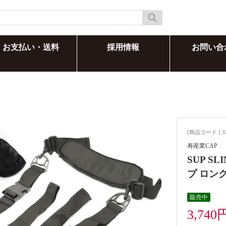
お支払い・送料
採用情報
お問い合
[商品コード ] 3
寿産業CAP
SUP 
プ ロン
販売中
3,740