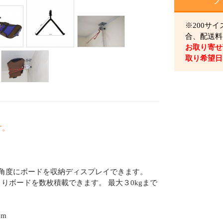
ツ
※200サ
合、配送料
お取り寄せ
取り希望日
す。
な角度にボードを収納ディスプレイできます。
りボードを数枚積載できます。 最大３0kgまで
cm