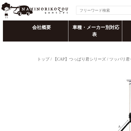
会社概要
車種・メーカー別対応
表
トップ
/
【CAP】つっぱり君シリーズ
/
ツッパリ君