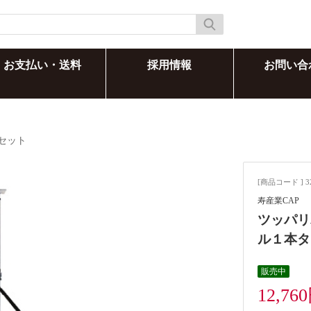
お支払い・送料
採用情報
お問い合
セット
[商品コード ] 3
寿産業CAP
ツッパリ
ル１本タイ
販売中
12,76