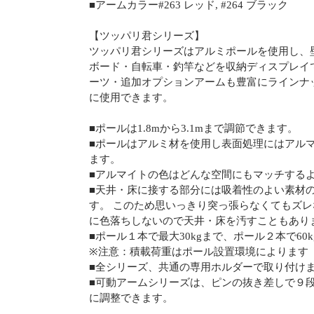
■アームカラー#263 レッド, #264 ブラック
【ツッパリ君シリーズ】
ツッパリ君シリーズはアルミポールを使用し、
ボード・自転車・釣竿などを収納ディスプレイ
ーツ・追加オプションアームも豊富にラインナ
に使用できます。
■ポールは1.8mから3.1mまで調節できます。
■ポールはアルミ材を使用し表面処理にはアル
ます。
■アルマイトの色はどんな空間にもマッチする
■天井・床に接する部分には吸着性のよい素材
す。 このため思いっきり突っ張らなくてもズレ
に色落ちしないので天井・床を汚すこともあり
■ポール１本で最大30kgまで、ポール２本で60
※注意：積載荷重はポール設置環境によります
■全シリーズ、共通の専用ホルダーで取り付け
■可動アームシリーズは、ピンの抜き差しで９
に調整できます。