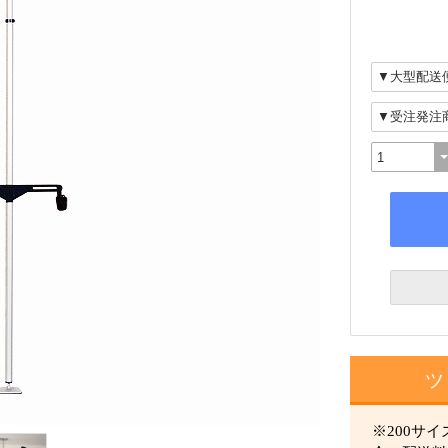
ツ
※200サ