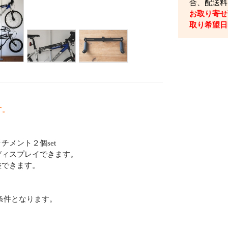
合、配送料
お取り寄せ
取り希望日
す。
メント２個set
ディスプレイできます。
整できます。
。
条件となります。