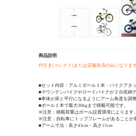
商品説明
代引き(コレクト)または店舗決済のみになりま
■セット内容：アルミポール１本・バイクアタッチ
■マウンテンバイクやロードバイクが２台収納
■車体が床と平行になるようにアーム角度を調
■ポール１本で最大30kgまで積載可能です。
※注意：積載荷重はポール設置環境によります
※注意：自転車にトップフレームがあることが
■アーム寸法：長さ43cm・高さ15cm