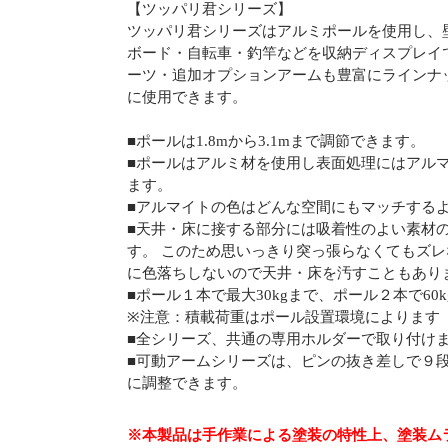
【ツッパリ君シリーズ】
ツッパリ君シリーズはアルミポールを使用し、
ボード・自転車・釣竿などを収納ディスプレイ
ーツ・追加オプションアームも豊富にラインナ
に使用できます。
■ポールは1.8mから3.1mまで調節できます。
■ポールはアルミ材を使用し表面処理にはアル
ます。
■アルマイトの色はどんな空間にもマッチする
■天井・床に接する部分には吸着性のよい素材
す。 このため思いっきり突っ張らなくてもズレ
に色落ちしないので天井・床を汚すこともあり
■ポール１本で最大30kgまで、ポール２本で60
※注意：積載荷重はポール設置環境によります
■全シリーズ、共通の専用ホルダーで取り付け
■可動アームシリーズは、ピンの抜き差しで９
に調整できます。
※本製品は手作業による塗装の特性上、塗装ム