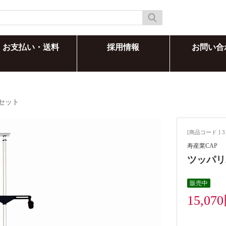
お支払い・送料
採用情報
お問い合
セット
[商品コード ] 3
寿産業CAP
ツッパリ
販売中
15,07