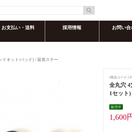
お支払い・送料
採用情報
お問い合
ンドキット/パッド)
/
延長ステー
[商品コード ] 0
全丸穴 4
1セット
販売中
1,600