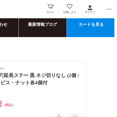
カート
お気に入り
ログイン
わせ
最新情報ブログ
カートを見る
963
穴延長ステー 黒 ネジ切りなし (2個 /
) ビス・ナット各4個付
円
（税込）