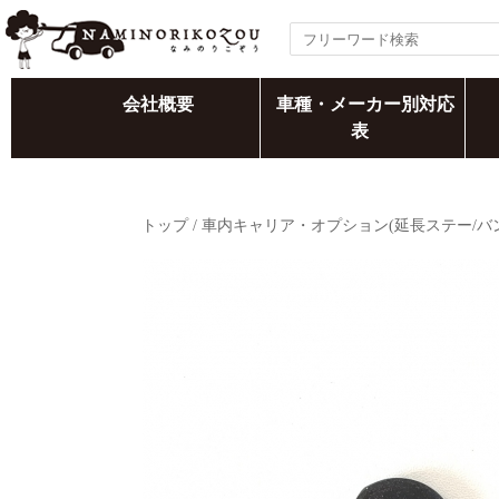
会社概要
車種・メーカー別対応
表
トップ
/
車内キャリア・オプション(延長ステー/バ