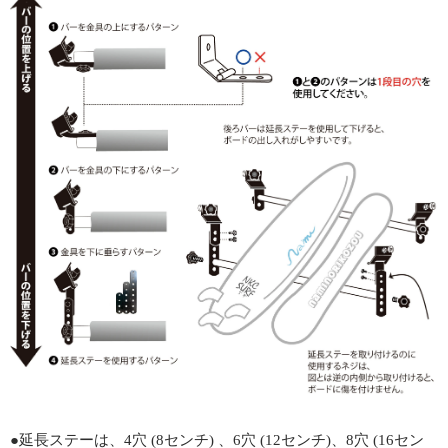
●延長ステーは、4穴 (8センチ) 、6穴 (12センチ)、8穴 (16セン