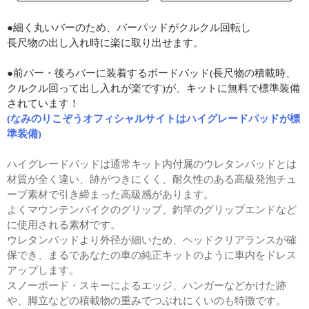
●細く丸いバーのため、バーパッドがクルクル回転し
長尺物の出し入れ時に楽に取り出せます。
●前バー・後ろバーに装着するボードパッド(長尺物の積載時、
クルクル回って出し入れが楽です)が、キットに無料で標準装備
されています！
(なみのりこぞうオフィシャルサイトはハイグレードパッドが標
準装備)
ハイグレードパッドは通常キット内付属のウレタンパッドとは
材質が全く違い、跡がつきにくく、耐久性のある高級発泡チュ
ーブ素材で引き締まった高級感があります。
よくマウンテンバイクのグリップ、釣竿のグリップエンドなど
に使用される素材です。
ウレタンパッドより外径が細いため、ヘッドクリアランスが確
保でき、まるであなたの車の純正キットのように車内をドレス
アップします。
スノーボード・スキーによるエッジ、ハンガーなどかけた跡
や、脚立などの積載物の重みでつぶれにくいのも特徴です。