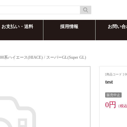
お支払い・送料
採用情報
お問い合
200系ハイエース(HIACE)
/
スーパーGL(Super GL)
[商品コード ] 0
test
販売中止
0円
（税