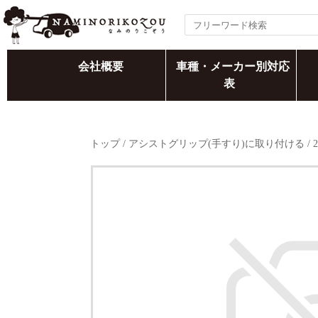
会社概要
車種・メーカー別対応
表
トップ
/
アシストグリップ(手すり)に取り付ける
/