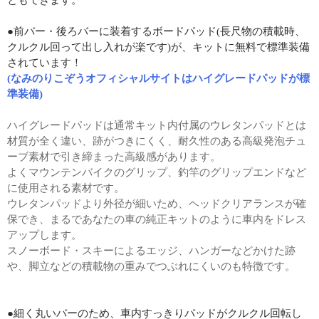
ともできます。
●前バー・後ろバーに装着するボードパッド(長尺物の積載時、
クルクル回って出し入れが楽です)が、キットに無料で標準装備
されています！
(なみのりこぞうオフィシャルサイトはハイグレードパッドが標
準装備)
ハイグレードパッドは通常キット内付属のウレタンパッドとは
材質が全く違い、跡がつきにくく、耐久性のある高級発泡チュ
ーブ素材で引き締まった高級感があります。
よくマウンテンバイクのグリップ、釣竿のグリップエンドなど
に使用される素材です。
ウレタンパッドより外径が細いため、ヘッドクリアランスが確
保でき、まるであなたの車の純正キットのように車内をドレス
アップします。
スノーボード・スキーによるエッジ、ハンガーなどかけた跡
や、脚立などの積載物の重みでつぶれにくいのも特徴です。
●細く丸いバーのため、車内すっきりパッドがクルクル回転し