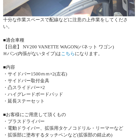
十分な作業スペースで配線などに注意の上作業をしてくださ
い。
■適合車種
【日産】 NV200 VANETTE WAGON(バネット ワゴン)
※バン(内張がないタイプ)は
こちら
になります。
■内容
・サイドバー1500ｍｍ×2(左右)
・サイドバー取付金具
・凸スライドバー×2
・ハイグレードボードパッド
・延長ステーセット
■お客様にご用意して頂くもの
・プラスドライバー
・電動ドライバー、拡張用タケノコドリル・リーマーなど
・拡張部に塗布するタッチペンなど(拡張部の錆止め)