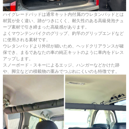
ハイグレードパッドは通常キット内付属のウレタンパッドとは
材質が全く違い、跡がつきにくく、耐久性のある高級発泡チュ
ーブ素材で引き締まった高級感があります。
よくマウンテンバイクのグリップ、釣竿のグリップエンドなど
に使用される素材です。
ウレタンパッドより外径が細いため、ヘッドクリアランスが確
保でき、まるであなたの車の純正キットのように車内をドレス
アップします。
スノーボード・スキーによるエッジ、ハンガーなどかけた跡
や、脚立などの積載物の重みでつぶれにくいのも特徴です。