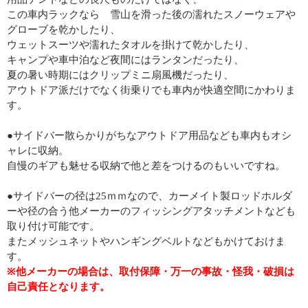
この車内ラックなら 雪山を滑った後の濡れたスノーウェアや
グローブを乾かしたり、
ウェットスーツや濡れたタオルを掛けて乾かしたり、
キャンプや車中泊など夜間にはランタンだったり、
夏の暑い時期にはクリップミニ扇風機だったり、
アウトドア派だけでなく街乗りでも車内が快適空間にかわりま
す。
●サイドバー散らかりがちなアウトドア用品なども車内もオシ
ャレに収納。
自慢のギアも魅せる収納で他と差をつけるのもいいですね。
●サイドバーの径は25ｍｍなので、カーメイト製ロッドホルダ
ーや径の合う他メーカーのフィッシングアタッチメントなども
取り付け可能です。
またメッシュネットやハンギングベルトなどもかけておけま
す。
※他メーカーの場合は、取付保障・万一の事故・怪我・破損は
自己責任となります。