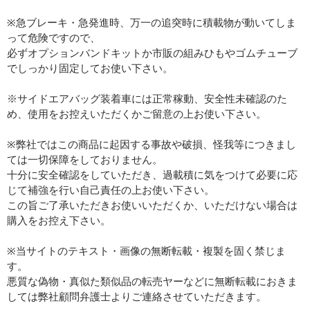
※急ブレーキ・急発進時、万一の追突時に積載物が動いてしま
って危険ですので、
必ずオプションバンドキットか市販の組みひもやゴムチューブ
でしっかり固定してお使い下さい。
※サイドエアバッグ装着車には正常稼動、安全性未確認のた
め、使用をお控えいただくかご留意の上お使い下さい。
※弊社ではこの商品に起因する事故や破損、怪我等につきまし
ては一切保障をしておりません。
十分に安全確認をしていただき、過載積に気をつけて必要に応
じて補強を行い自己責任の上お使い下さい。
この旨ご了承いただきお使いいただくか、いただけない場合は
購入をお控え下さい。
※当サイトのテキスト・画像の無断転載・複製を固く禁じま
す。
悪質な偽物・真似た類似品の転売ヤーなどに無断転載におきま
しては弊社顧問弁護士よりご連絡させていただきます。