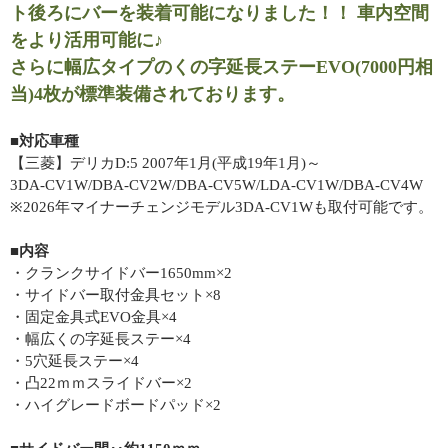
ト後ろにバーを装着可能になりました！！ 車内空間
をより活用可能に♪
さらに幅広タイプのくの字延長ステーEVO(7000円相
当)4枚が標準装備されております。
■対応車種
【三菱】デリカD:5 2007年1月(平成19年1月)～
3DA-CV1W/DBA-CV2W/DBA-CV5W/LDA-CV1W/DBA-CV4W
※2026年マイナーチェンジモデル3DA-CV1Wも取付可能です。
■内容
・クランクサイドバー1650mm×2
・サイドバー取付金具セット×8
・固定金具式EVO金具×4
・幅広くの字延長ステー×4
・5穴延長ステー×4
・凸22ｍｍスライドバー×2
・ハイグレードボードパッド×2