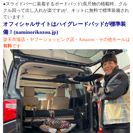
●スライドバーに装着するボードパッド(長尺物の積載時、クル
クル回って出し入れが楽です)が、キットに無料で標準装備され
ています！
オフィシャルサイトはハイグレードパッドが標準装
備！(naminorikozou.jp)
楽天市場店・ヤフーショッピング店・Amazon・その他モールは
有料
です