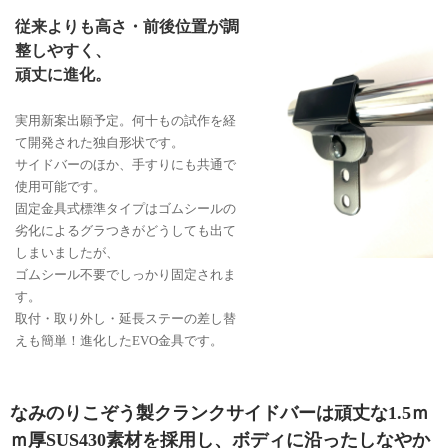
従来よりも高さ・前後位置が調
整しやすく、
頑丈に進化。
実用新案出願予定。何十もの試作を経
て開発された独自形状です。
サイドバーのほか、手すりにも共通で
使用可能です。
固定金具式標準タイプはゴムシールの
劣化によるグラつきがどうしても出て
しまいましたが、
ゴムシール不要でしっかり固定されま
す。
取付・取り外し・延長ステーの差し替
えも簡単！進化したEVO金具です。
なみのりこぞう製クランクサイドバーは頑丈な1.5ｍ
ｍ厚SUS430素材を採用し、ボディに沿ったしなやか