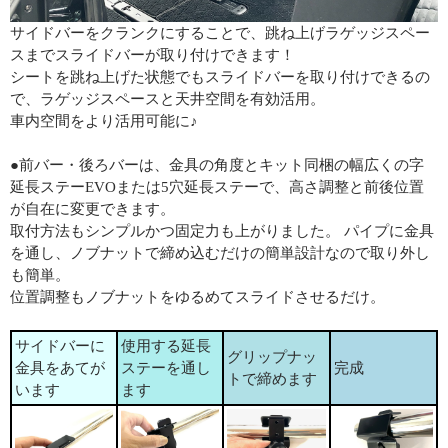
サイドバーをクランクにすることで、跳ね上げラゲッジスペー
スまでスライドバーが取り付けできます！
シートを跳ね上げた状態でもスライドバーを取り付けできるの
で、ラゲッジスペースと天井空間を有効活用。
車内空間をより活用可能に♪
●前バー・後ろバーは、金具の角度とキット同梱の幅広くの字
延長ステーEVOまたは5穴延長ステーで、高さ調整と前後位置
が自在に変更できます。
取付方法もシンプルかつ固定力も上がりました。 パイプに金具
を通し、ノブナットで締め込むだけの簡単設計なので取り外し
も簡単。
位置調整もノブナットをゆるめてスライドさせるだけ。
サイドバーに
使用する延長
グリップナッ
金具をあてが
ステーを通し
完成
トで締めます
います
ます