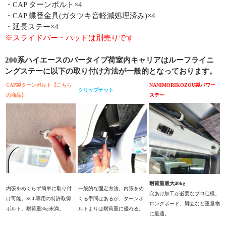
・CAP ターンボルト×4
・CAP 蝶番金具(ガタツキ音軽減処理済み)×4
・延長ステー×4
※スライドバー・パッドは別売りです
200系ハイエースのバータイプ荷室内キャリアはルーフライニ
ングステーに以下の取り付け方法が一般的となっております。
CAP製ターンボルト【こちら
NANIMORIKOZOU製パワー
クリップナット
の商品】
ステー
耐荷重最大40kg
内張をめくらず簡単に取り付
一般的な固定方法。内張をめ
穴あけ加工が必要なプロ仕様。
け可能。SGL専用の特許取得
くる手間はあるが、ターンボ
ロングボード、脚立など重量物
ボルト。耐荷重3㎏未満。
ルトよりは耐荷重に優れる。
に最適。