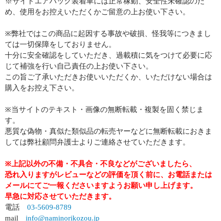
※サイドエアバッグ装着車には正常稼動、安全性未確認のた
め、使用をお控えいただくかご留意の上お使い下さい。
※弊社ではこの商品に起因する事故や破損、怪我等につきまし
ては一切保障をしておりません。
十分に安全確認をしていただき、過載積に気をつけて必要に応
じて補強を行い自己責任の上お使い下さい。
この旨ご了承いただきお使いいただくか、いただけない場合は
購入をお控え下さい。
※当サイトのテキスト・画像の無断転載・複製を固く禁じま
す。
悪質な偽物・真似た類似品の転売ヤーなどに無断転載におきま
しては弊社顧問弁護士よりご連絡させていただきます。
※上記以外の不備・不具合・不良などがございましたら、
恐れ入りますがレビューなどの評価を頂く前に、お電話または
メールにてご一報くださいますようお願い申し上げます。
早急に対応させていただきます。
電話
03-5609-8789
mail
info@naminorikozou.jp