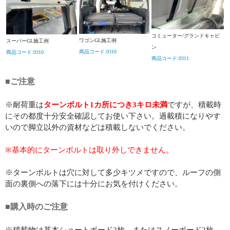
コミューター/グランドキャビ
ワゴンGL施工例
スーパーGL施工例
ン
商品コード:0310
商品コード:0310
商品コード:0311
■ご注意
※耐荷重は
ターンボルト1カ所につき3キロ未満
ですが、積載時
にその都度十分安全確認してお使い下さい。過載積になりやす
いので脚立以外の資材などは積載しないでください。
※基本的にターンボルトは取り外しできません。
※ターンボルトは穴に対して多少キツメですので、ルーフの側
面の裏側への落下には十分にお気を付けください。
■購入時のご注意