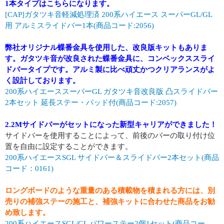
1本タイプはこちらになります。
[CAP]ガタツキ音軽減処理済 200系ハイエース スーパーGL/GL
用 アルミスライドバー1本(商品コード:2056)
弊社オリジナル蝶番金具を使用した、改良版キットもありま
す。ガタツキ音が改良された蝶番金具に、コンベックススライ
ドバータイプです。アルミ製に比べ頑丈かつクリアランスがよ
く設計しております。
200系ハイエーススーパーGL ガタツキ音改良版 凸スライドバー
2本セット 延長ステー・パッド付(商品コード:2057)
2.2Mサイドバーがセットになった新型キャリアができました！
サイドバーを使用することによって、前後のバーの取り付け位
置を自由に設定することができます。
200系ハイエースSGL サイドバー＆スライドバー2本セット(商品
コード：0161)
ロングボードのような重量のある積載物を積まれる方には、別
売りの補強ステーの施工と、補強キットに合わせた商品をお勧
め致します。
200系ハイエースSGL/GL パワーステー2個1セット(商品コー