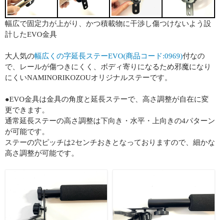
幅広で固定力が上がり、かつ積載物に干渉し傷つけないよう設
計したEVO金具
大人気の
幅広くの字延長ステーEVO(商品コード:0969)
付なの
で、レールが傷つきにくく、ボディ寄りになるため邪魔になり
にくいNAMINORIKOZOUオリジナルステーです。
●EVO金具は金具の角度と延長ステーで、高さ調整が自在に変
更できます。
通常延長ステーの高さ調整は下向き・水平・上向きの4パターン
が可能です。
ステーの穴ピッチは2センチおきとなっておりますので、細かな
高さ調整が可能です。