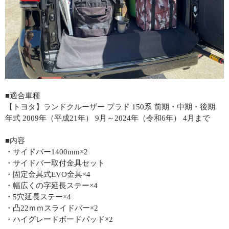
■適合車種
【トヨタ】ランドクルーザー プラド 150系 前期・中期・後期
年式 2009年（平成21年） 9月～2024年（令和6年） 4月まで
■内容
・サイドバー1400mm×2
・サイドバー取付金具セット
・固定金具式EVO金具×4
・幅広くの字延長ステー×4
・5穴延長ステー×4
・凸22ｍｍスライドバー×2
・ハイグレードボードパッド×2