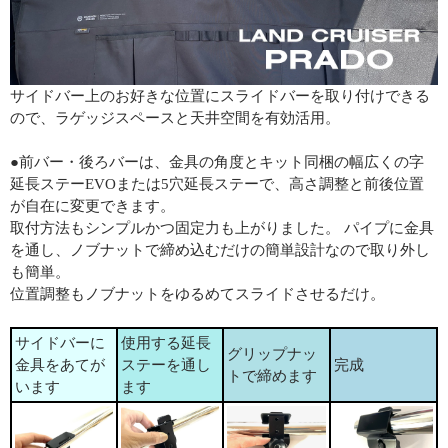
サイドバー上のお好きな位置にスライドバーを取り付けできる
ので、ラゲッジスペースと天井空間を有効活用。
●前バー・後ろバーは、金具の角度とキット同梱の幅広くの字
延長ステーEVOまたは5穴延長ステーで、高さ調整と前後位置
が自在に変更できます。
取付方法もシンプルかつ固定力も上がりました。 パイプに金具
を通し、ノブナットで締め込むだけの簡単設計なので取り外し
も簡単。
位置調整もノブナットをゆるめてスライドさせるだけ。
サイドバーに
使用する延長
グリップナッ
金具をあてが
ステーを通し
完成
トで締めます
います
ます