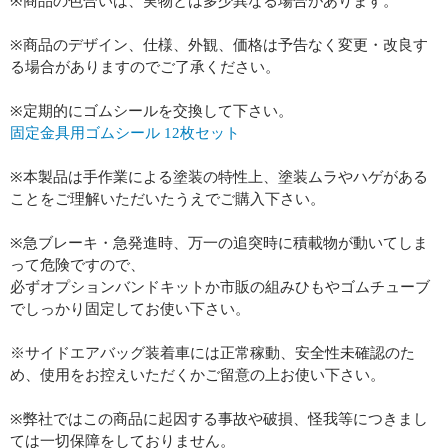
※商品の色合いは、実物とは多少異なる場合があります。
※商品のデザイン、仕様、外観、価格は予告なく変更・改良す
る場合がありますのでご了承ください。
※定期的にゴムシールを交換して下さい。
固定金具用ゴムシール 12枚セット
※本製品は手作業による塗装の特性上、塗装ムラやハゲがある
ことをご理解いただいたうえでご購入下さい。
※急ブレーキ・急発進時、万一の追突時に積載物が動いてしま
って危険ですので、
必ずオプションバンドキットか市販の組みひもやゴムチューブ
でしっかり固定してお使い下さい。
※サイドエアバッグ装着車には正常稼動、安全性未確認のた
め、使用をお控えいただくかご留意の上お使い下さい。
※弊社ではこの商品に起因する事故や破損、怪我等につきまし
ては一切保障をしておりません。