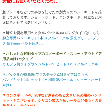
安全にお使いいただくために
急ブレーキなどでの事故を防ぐため別売りのバンドキットを推
奨しております。ショートボード、ロングボード、脚立など用
途に合わせてお選びください。
▼脚立や資材専用のメタルバックル3Mロングタイプはこちら
脚立専用バンドキット1本 メタルバックル 蛍光グリーン/ブラッ
ク 幅25mm ベルト長さ3m
▼おしゃれな迷彩タイプのスノーボード・スキー・アウトドア
用品向け1Mタイプ
カモフラ柄タイダウンベルト2本1セット 1M メタルバックル
▼バックルが樹脂製(プラスチック)2Mタイプはこちら
バンドキット2本1セット 2M 樹脂製バックル（ショートボード
向け）
▼ロングボードや、SUPなど厚みのある大きいもの用のバンド
キットもございます。シリコン製のためレールなど傷つくのを
防ぎます。長さ2.8M