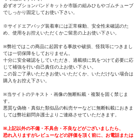
必ずオプションバンドキットか市販の組みひもやゴムチューブ
でしっかり固定してお使い下さい。
※サイドエアバッグ装着車には正常稼動、安全性未確認のた
め、使用をお控えいただくかご留意の上お使い下さい。
※弊社ではこの商品に起因する事故や破損、怪我等につきまし
ては一切保障をしておりません。
十分に安全確認をしていただき、過載積に気をつけて必要に応
じて補強を行い自己責任の上お使い下さい。
この旨ご了承いただきお使いいただくか、いただけない場合は
購入をお控え下さい。
※当サイトのテキスト・画像の無断転載・複製を固く禁じま
す。
悪質な偽物・真似た類似品の転売ヤーなどに無断転載におきま
しては弊社顧問弁護士よりご連絡させていただきます。
※上記以外の不備・不具合・不良などがございましたら、
恐れ入りますがレビューなどの評価を頂く前に、お電話または