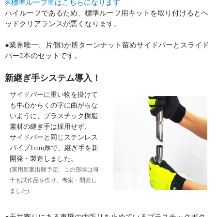
※標準ルーフ車はこちらになります
ハイルーフであるため、標準ルーフ用キットを取り付けるとヘ
ッドクリアランスが悪くなります。
●業界唯一、片側3か所ターンナット留めサイドバーとスライド
バー2本のセットです。
新継ぎ手システム導入！
サイドバーに重い物を掛けて
も中心からくの字に曲がらな
いように、プラスチック樹脂
素材の継ぎ手は採用せず、
サイドバーと同じステンレス
パイプ1mm厚で、継ぎ手を新
開発・製造しました。
(実用新案出願予定。この形状は何
十も試作品を作り、考案・開発し
ました)
●天井寄りにある車壁の内張りを止めているプラスチックボタ