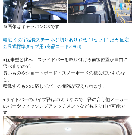
※画像はキャラバンGXです
幅広 くの字延長ステー ネジ切りあり (2枚 / 1セット) だ円 固定
金具式標準タイプ用 (商品コード:0968)
●従来型と比べ、スライドバーを取り付ける前後位置が自由に
選べますので、
長いものやショートボード・スノーボードの様な短いものな
ど、
積載するものに応じてバーの間隔が変えられます。
●サイドバーのパイプ径は25ミリなので、径の合う他メーカー
のバーやフィッシングアタッチメントなども取り付け可能で
す。