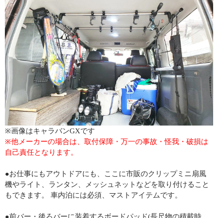
※画像はキャラバンGXです
※他メーカーの場合は、取付保障・万一の事故・怪我・破損は
自己責任となります。
●お仕事にもアウトドアにも、ここに市販のクリップミニ扇風
機やライト、ランタン、メッシュネットなどを取り付けること
もできます。 車内泊には必須、マストアイテムです。
●前バー・後ろバーに装着するボードパッド(長尺物の積載時、