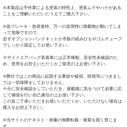
※本製品は手作業による塗装の特性上、塗装ムラやハゲがある
ことをご理解いただいたうえでご購入下さい。
※急ブレーキ・急発進時、万一の追突時に積載物が動いてしま
って危険ですので、
必ずオプションバンドキットか市販の組みひもやゴムチューブ
でしっかり固定してお使い下さい。
※サイドエアバッグ装着車には正常稼動、安全性未確認のた
め、使用をお控えいただくかご留意の上お使い下さい。
※弊社ではこの商品に起因する事故や破損、怪我等につきまし
ては一切保障をしておりません。
十分に安全確認をしていただき、過載積に気をつけて必要に応
じて補強を行い自己責任の上お使い下さい。
この旨ご了承いただきお使いいただくか、いただけない場合は
購入をお控え下さい。
※当サイトのテキスト・画像の無断転載・複製を固く禁じま
す。