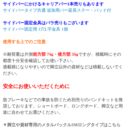
サイドバーにかけるキャリアバー1本売りもあります
サイドバータイプ共通 追加用バー延長ステー・パッド付
サイドバー固定金具はバラ売りもございます
サイドバー固定用 1穴L字金具 1個
使用する上でのご注意
※耐荷重は片側
前方部 7㎏・後方部 3㎏
ですが、積載時にその
都度十分安全確認してお使い下さい。
過載積になりやすいので脚立以外の資材などは積載しないでく
ださい。
安全にお使いいただくために
急ブレーキなどでの事故を防ぐため別売りのバンドキットを推
奨しております。ショートボード、ロングボード、脚立など用
途に合わせてお選びください。
▼脚立や資材専用のメタルバックル3Mロングタイプはこちら