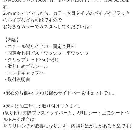
長さ3650ミリが1600円程、1カット100円でした。H30,08/10現
在
25ｍｍタイプでしたら、カラー木目タイプのパイプやブラック
のパイプなども可能ですので
お好きなカラーでカスタムしてくださいね！
【内容】
・スチール製サイドバー固定金具×8
・固定金具用ビス・ワッシャ・平ワッシャ
・クリップナット×5(予備1)
・滑り止めゴムシール
・エンドキャップ×4
・取付説明書
●安心の片側4ヶ所ねじ留めサイドバー取付セットです。
●穴あけ加工無しで取り付けできます。
(取り付けの際プラスドライバーと、2列目シート上にシートベ
ルトある場合は
14ミリレンチが必要になります。内張りはがしがあると楽です)