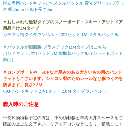
脚立専用バンドキット1本 メタルバックル 蛍光グリーン/ブラッ
ク 幅25mm ベルト長さ3m
▼おしゃれな迷彩タイプのスノーボード・スキー・アウトドア
用品向け1Mタイプ
カモフラ柄タイダウンベルト2本1セット 1M メタルバックル
▼バックルが樹脂製(プラスチック)2Mタイプはこちら
バンドキット2本1セット 2M 樹脂製バックル（ショートボード
向け）
▼ロングボードや、SUPなど厚みのある大きいもの用のバンド
キットもございます。シリコン製のためレールなど傷つくのを
防ぎます。長さ2.8M
CAP バンドキット 2本1セット 2.8M タイダウンベルト
購入時のご注意
※長尺物積載予定の方は、予め積載物と車内天井スペースをご
確認の上ご注文下さい。リアエアコンなどにより、積載しにく