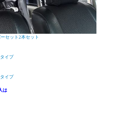
バーセット2本セット
めタイプ
めタイプ
人は