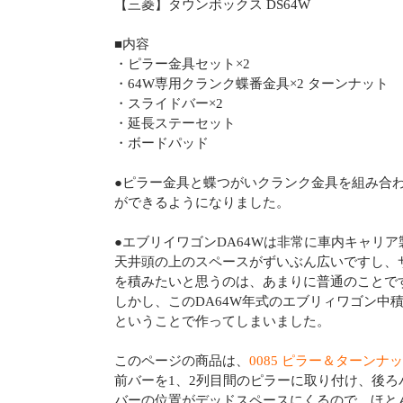
【三菱】タウンボックス DS64W
■内容
・ピラー金具セット×2
・64W専用クランク蝶番金具×2 ターンナット
・スライドバー×2
・延長ステーセット
・ボードパッド
●ピラー金具と蝶つがいクランク金具を組み合
ができるようになりました。
●エブリイワゴンDA64Wは非常に車内キャリ
天井頭の上のスペースがずいぶん広いですし、
を積みたいと思うのは、あまりに普通のことで
しかし、このDA64W年式のエブリィワゴン中
ということで作ってしまいました。
このページの商品は、
0085 ピラー＆ターン
前バーを1、2列目間のピラーに取り付け、後
バーの位置がデッドスペースにくるので、ほと