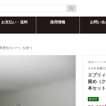
お支払い・送料
採用情報
お問い合
車壁柱カバー）を使う
[商品コード ] 0
スズキ/日産/
エブリィ
留め（ク
本セット
販売中