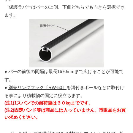
保護ラバーはバーの上側、下側どちらでも向きを選択でき
ます。
● バーの前後の間隔は最長1670mmまで広げることが可能で
す。
●
別売リングフック〔RW-50〕
を溝付きポールなどに取付け
る事により積載物の固定に役立ちます。
(注1)1スパンでの耐荷重は３０kgまでです。
(注2)固定バンド等は商品には入っていません。市販品をお買
い求めください。