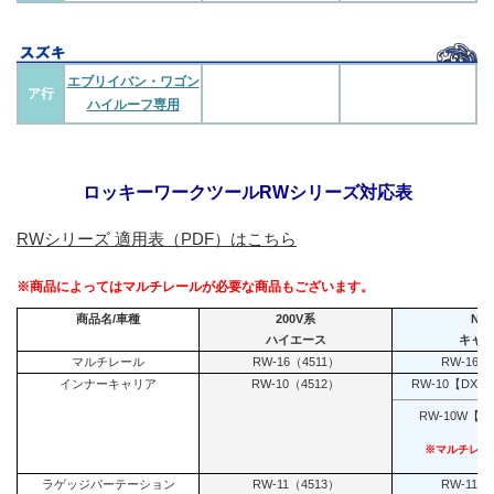
エブリイバン・ワゴン
ア行
ハイルーフ専用
ロッキーワークツールRWシリーズ対応表
RWシリーズ 適用表（PDF）はこちら
※商品によってはマルチレールが必要な商品もございます。
商品名/車種
200V系
NV3
ハイエース
キャ
マルチレール
RW-16（4511）
RW-16N
インナーキャリア
RW-10（4512）
RW-10【DX・
RW-10W【G
※マルチレー
ラゲッジパーテーション
RW-11（4513）
RW-11N