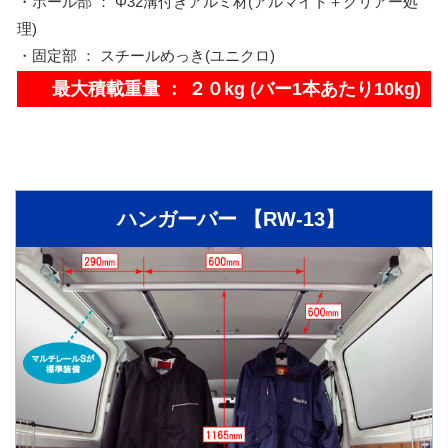
・ポール部 ： Φ32溝付きアルミ材(アルマイト＋クリアー処
理)
・固定部 ： スチールめっき(ユニクロ)
最大積載重量 ： ２０kg (バー1本あたり10kg)
ハンガーバー 【RW-13】