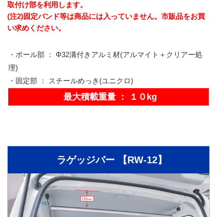
取付け部を利用します。
(注2)固定バンド等は商品には入っていません。市販品をお買
い求めください。
・ポール部 ： Φ32溝付きアルミ材(アルマイト＋クリアー処
理)
・固定部 ： スチールめっき(ユニクロ)
最大積載重量 ： １０kg
ラゲッジバー 【RW-12】