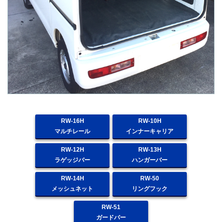
RW-16H
RW-10H
マルチレール
インナーキャリア
RW-12H
RW-13H
ラゲッジバー
ハンガーバー
RW-14H
RW-50
メッシュネット
リングフック
RW-51
ガードバー