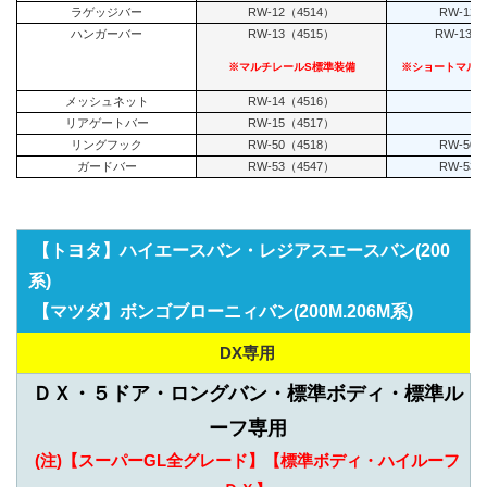
ラゲッジバー
RW-12（4514）
RW-12（
ハンガーバー
RW-13（4515）
RW-13N
※マルチレールS標準装備
※ショートマル
メッシュネット
RW-14（4516）
-
リアゲートバー
RW-15（4517）
-
リングフック
RW-50（4518）
RW-50（
ガードバー
RW-53（4547）
RW-53（
【トヨタ】ハイエースバン・レジアスエースバン(200
系)
【マツダ】ボンゴブローニィバン(200M.206M系)
DX専用
ＤＸ・５ドア・ロングバン・標準ボディ・標準ル
ーフ専用
(注)【スーパーGL全グレード】【標準ボディ・ハイルーフ