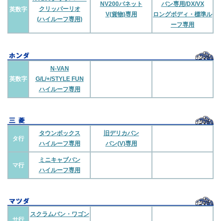
NV200バネット
バン専用/DX/VX
クリッパーリオ
英数字
V(貨物)専用
ロングボディ・標準ル
(ハイルーフ専用)
ーフ専用
N-VAN
英数字
G/L/+/STYLE FUN
ハイルーフ専用
タウンボックス
旧デリカバン
タ行
ハイルーフ専用
バン(V)専用
ミニキャブバン
マ行
ハイルーフ専用
スクラムバン・ワゴン
サ行