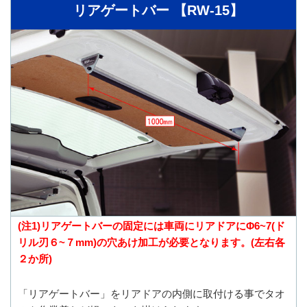
リアゲートバー 【RW-15】
(注1)リアゲートバーの固定には車両にリアドアにΦ6~7(ド
リル刃６~７mm)の穴あけ加工が必要となります。(左右各
２か所)
「リアゲートバー」をリアドアの内側に取付ける事でタオ