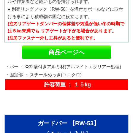
ルや作業着など軽いものを掛けられます。
●
別売リングフック〔RW-50〕
を溝付きポールなどに取付
ける事により積載物の固定に役立ちます。
(注2)リアゲートダンパーの個体差や気温が低い冬の時期で
は５kg未満でも リアゲートが下がる場合があります。
(注3)ファスナー外し工具があると便利です。
商品ページへ
・バー ： Φ32溝付きアルミ材(アルマイト＋クリアー処理)
・固定部 ： スチールめっき(ユニクロ)
許容荷重 ： １５kg
ガードバー 【RW-53】