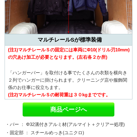
マルチレールSが標準装備
(注1)マルチレールＳの固定には車両にΦ10(ドリル刃10mm)
の穴あけ加工が必要となります。(左右各２か所)
「ハンガーバー」を取付ける事でたくさんの衣類を横向き
２列でハンガーに掛けられます。クリーニング店や服飾関
係のお仕事に役立ちます。
(注2)マルチレールＳの耐荷重は３０kgまでです。
商品ページへ
・バー ： Φ32溝付きアルミ材(アルマイト＋クリアー処理)
・固定部 ： スチールめっき(ユニクロ)