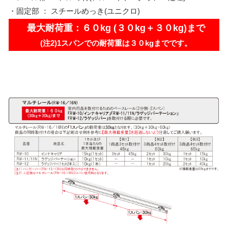
・固定部 ： スチールめっき(ユニクロ)
最大耐荷重：６０kg (３０kg＋３０kg)まで
(注2)1スパンでの耐荷重は３０kgまでです。
同時取付け時の注意事項