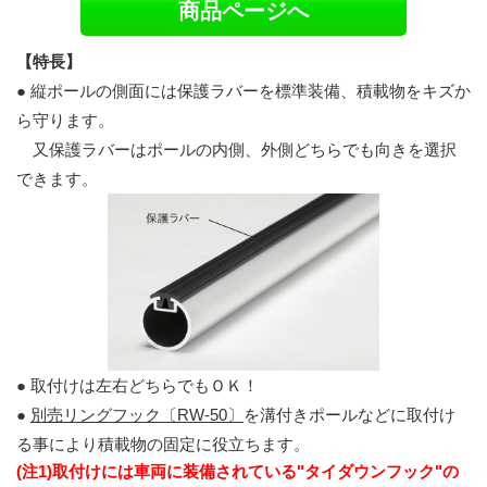
商品ページへ
【特長】
● 縦ポールの側面には保護ラバーを標準装備、積載物をキズか
ら守ります。
又保護ラバーはポールの内側、外側どちらでも向きを選択
できます。
● 取付けは左右どちらでもＯＫ！
●
別売リングフック〔RW-50〕
を溝付きポールなどに取付け
る事により積載物の固定に役立ちます。
(注1)取付けには車両に装備されている"タイダウンフック"の